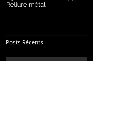
Reliure métal
d'1 exemplaire
Posts Récents
Tote bag personnalisé
Magazines de mode