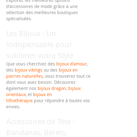
Explorez les meilleures options 
d'accessoires de mode grâce à une 
sélection des meilleures boutiques 
spécialisées.
Les Bijoux : Un 
Indispensable pour 
sublimer votre Style
Que vous cherchiez des 
bijoux d'amour
, 
des 
bijoux vikings
 ou des 
bijoux en 
pierres naturelles
, vous trouverez tout ce 
dont vous avez besoin. Découvrez 
également nos 
bijoux dragon
, 
bijoux 
orientaux
, et 
bijoux en 
lithothérapie
 pour répondre à toutes vos 
envies.
Accessoires de Tête : 
Bandanas, Bérets, 