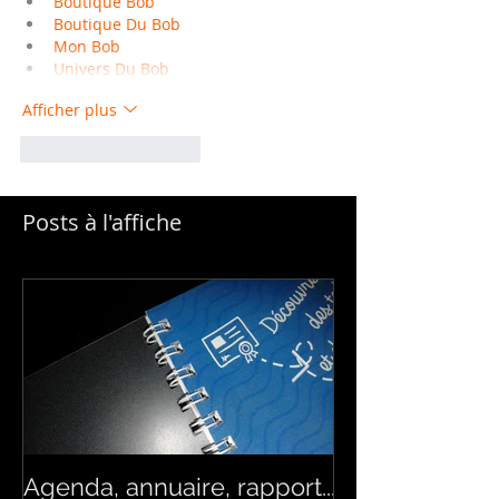
Boutique Bob
Boutique Du Bob
Mon Bob
Univers Du Bob
Afficher plus
J'aime
Répondre
Posts à l'affiche
Agenda, annuaire, rapport...
Brochure agraf