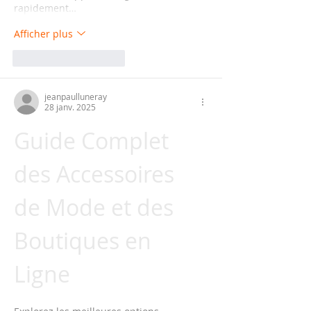
rapidement…
Afficher plus
J'aime
Répondre
jeanpaulluneray
28 janv. 2025
Guide Complet 
des Accessoires 
de Mode et des 
Boutiques en 
Ligne